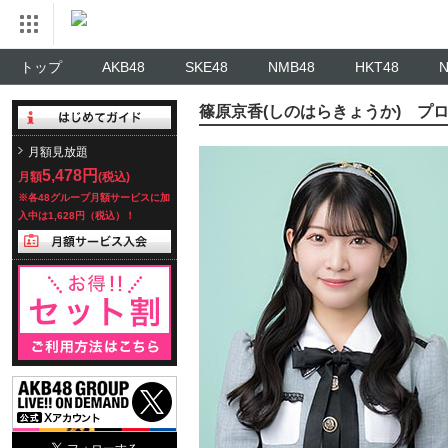
トップ
AKB48
SKE48
NMB48
HKT48
篠原京香(しのはらきょうか) プ
月額見放題
5,478円
月額
(税込)
※各48グループ月額サービスに加
入中は1,628円（税込）！