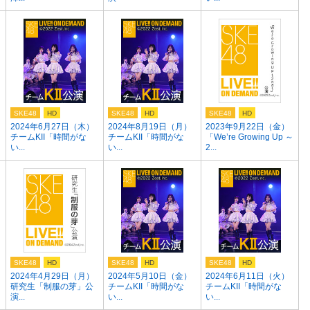
SKE48
HD
SKE48
HD
SKE48
HD
2024年6月27日（木）
2024年8月19日（月）
2023年9月22日（金）
チームKII「時間がな
チームKII「時間がな
「We’re Growing Up ～
い...
い...
2...
SKE48
HD
SKE48
HD
SKE48
HD
2024年4月29日（月）
2024年5月10日（金）
2024年6月11日（火）
研究生「制服の芽」公
チームKII「時間がな
チームKII「時間がな
演...
い...
い...