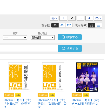
前へ
1
2
3
4
次へ
画像
テキスト
表示数
表示形式
30
60
120
画質
並び替え
検索する
SKE48
HD
SKE48
HD
SKE48
HD
）
2024年11月2日（土）
2024年2月17日（土）
2024年11月1日（金）
「制服の芽」公演 南
研究生「制服の芽」公
チームKII「時間がな
澤...
演
い...