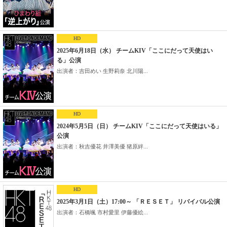
HD
2025年6月18日（水） チームKIV「ここにだって天使はい
る」公演
出演者：吉田めい 生野莉奈 北川陽...
HD
2024年5月5日（日） チームKIV「ここにだって天使はいる」
公演
出演者：秋吉優花 井澤美優 猪原絆...
HD
2025年3月1日（土）17:00～ 「ＲＥＳＥＴ」 リバイバル公演
出演者：石橋颯 市村愛里 伊藤優絵...