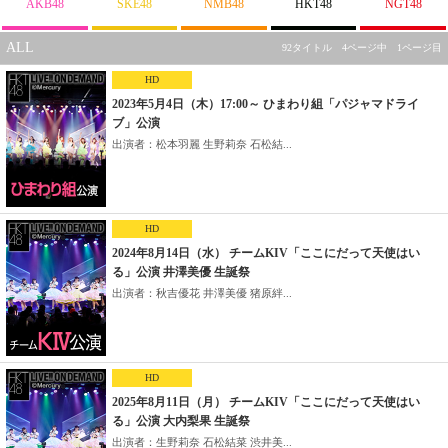
AKB48
SKE48
NMB48
HKT48
NGT48
ALL
92タイトル 4ページ中 1ページ目
HD
2023年5月4日（木）17:00～ ひまわり組「パジャマドライ
ブ」公演
出演者：松本羽麗 生野莉奈 石松結...
HD
2024年8月14日（水） チームKIV「ここにだって天使はい
る」公演 井澤美優 生誕祭
出演者：秋吉優花 井澤美優 猪原絆...
HD
2025年8月11日（月） チームKIV「ここにだって天使はい
る」公演 大内梨果 生誕祭
出演者：生野莉奈 石松結菜 渋井美...