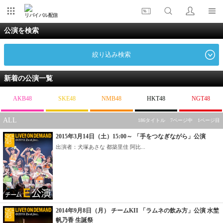
リバイバル配信
公演を検索
絞り込み検索
新着の公演一覧
AKB48
SKE48
NMB48
HKT48
NGT48
ALL
186タイトル 7ページ中 1ページ目
2015年3月14日（土）15:00～ 「手をつなぎながら」公演
出演者：犬塚あさな 都築里佳 阿比...
2014年9月8日（月） チームKII 「ラムネの飲み方」公演 水埜
帆乃香 生誕祭