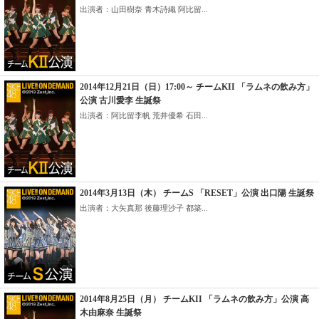
出演者：山田樹奈 青木詩織 阿比留...
2014年12月21日（日）17:00～ チームKII 「ラムネの飲み方」
公演 古川愛李 生誕祭
出演者：阿比留李帆 荒井優希 石田...
2014年3月13日（木） チームS 「RESET」公演 出口陽 生誕祭
出演者：大矢真那 後藤理沙子 都築...
2014年8月25日（月） チームKII 「ラムネの飲み方」公演 高
木由麻奈 生誕祭