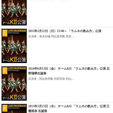
2015年2月22日（日）15:00～ 「ラムネの飲み方」公演
出演者：青木詩織 阿比留李帆 荒井...
2014年6月13日（金） チームKII 「ラムネの飲み方」公演 北
野瑠華生誕祭
出演者：阿比留李帆 石田安奈 内山...
2015年3月25日（水） チームKII 「ラムネの飲み方」公演 江
籠裕奈 生誕祭