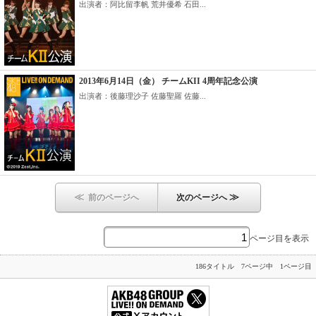
出演者：阿比留李帆 荒井優希 石田...
2013年6月14日（金） チームKII 4周年記念公演
出演者：後藤理沙子 佐藤聖羅 佐藤...
≪
≫
前のページへ
次のページへ
ページ目を表示
186タイトル 7ページ中 1ページ目