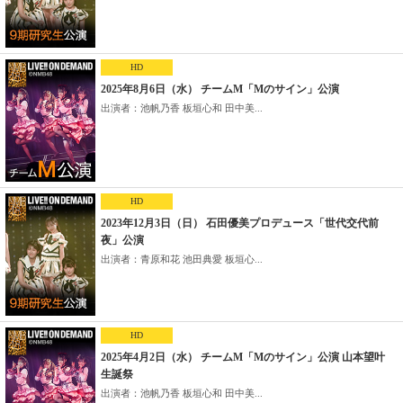
HD
2025年8月6日（水） チームM「Mのサイン」公演
出演者：池帆乃香 板垣心和 田中美...
HD
2023年12月3日（日） 石田優美プロデュース「世代交代前
夜」公演
出演者：青原和花 池田典愛 板垣心...
HD
2025年4月2日（水） チームM「Mのサイン」公演 山本望叶
生誕祭
出演者：池帆乃香 板垣心和 田中美...