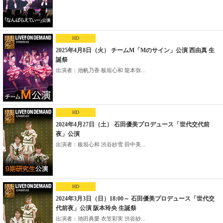
HD
2025年4月8日（火） チームM「Mのサイン」公演 西由真 生
誕祭
出演者：池帆乃香 板垣心和 龍本弥...
HD
2024年4月27日（土） 石田優美プロデュース「世代交代前
夜」公演
出演者：板垣心和 渋谷紗雪 田中美...
HD
2024年3月3日（日）18:00～ 石田優美プロデュース「世代交
代前夜」公演 阪本玲央 生誕祭
出演者：池田典愛 衣笠彩実 渋谷紗...