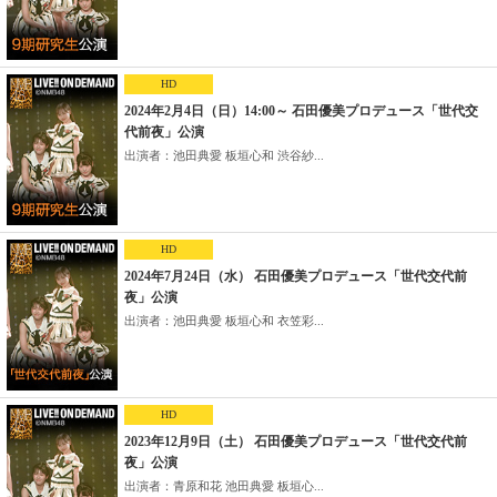
HD
2024年2月4日（日）14:00～ 石田優美プロデュース「世代交
代前夜」公演
出演者：池田典愛 板垣心和 渋谷紗...
HD
2024年7月24日（水） 石田優美プロデュース「世代交代前
夜」公演
出演者：池田典愛 板垣心和 衣笠彩...
HD
2023年12月9日（土） 石田優美プロデュース「世代交代前
夜」公演
出演者：青原和花 池田典愛 板垣心...