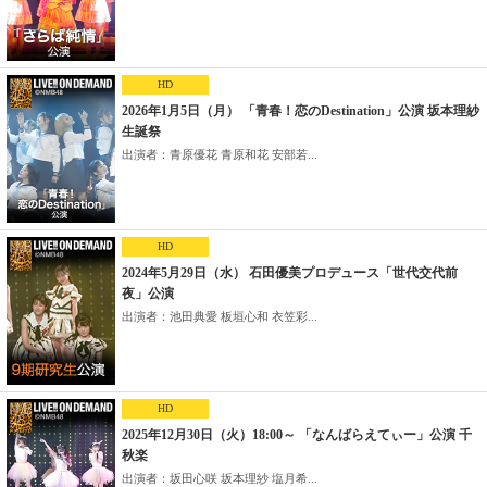
HD
2026年1月5日（月） 「青春！恋のDestination」公演 坂本理紗
生誕祭
出演者：青原優花 青原和花 安部若...
HD
2024年5月29日（水） 石田優美プロデュース「世代交代前
夜」公演
出演者：池田典愛 板垣心和 衣笠彩...
HD
2025年12月30日（火）18:00～ 「なんばらえてぃー」公演 千
秋楽
出演者：坂田心咲 坂本理紗 塩月希...