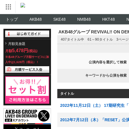
トップ
AKB48
SKE48
NMB48
HKT48
AKB48グループ REVIVAL!! ON 
407タイトル中 61～90タイトル 3ペー
月額見放題
5,478円
月額
(税込)
※各48グループ月額サービスに加
公演内容を選択して検索
入中は1,628円（税込）！
キーワードから公演を検索
タイトル
2022年11月12日（土） 17期研究
2012年7月12日（木）「RESET」公