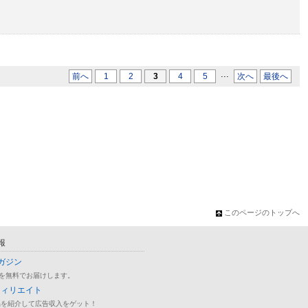
...
前へ
1
2
3
4
5
次へ
最後へ
このページのトップへ
報
ガジン
を無料でお届けします。
フィリエイト
品を紹介して広告収入をゲット！