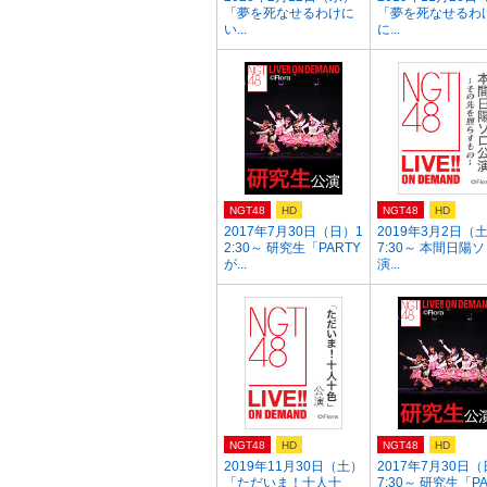
「夢を死なせるわけに
「夢を死なせるわ
い...
に...
NGT48
HD
NGT48
HD
2017年7月30日（日）1
2019年3月2日（
2:30～ 研究生「PARTY
7:30～ 本間日陽
が...
演...
NGT48
HD
NGT48
HD
2019年11月30日（土）
2017年7月30日（
「ただいま！十人十
7:30～ 研究生「PA