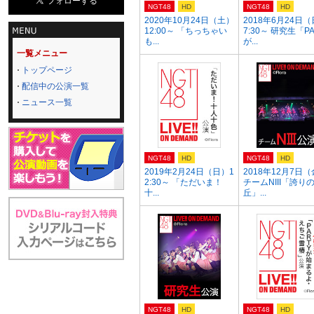
NGT48
HD
NGT48
HD
2020年10月24日（土）
2018年6月24日（
12:00～ 「ちっちゃい
7:30～ 研究生「PA
も...
が...
一覧メニュー
トップページ
配信中の公演一覧
ニュース一覧
NGT48
HD
NGT48
HD
2019年2月24日（日）1
2018年12月7日
2:30～ 「ただいま！
チームNIII「誇り
十...
丘」...
NGT48
HD
NGT48
HD