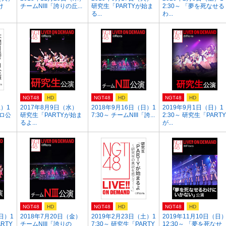
け
チームNIII「誇りの丘...
研究生「PARTYが始ま
2:30～ 「夢を死なせる
る...
わ...
NGT48
HD
NGT48
HD
NGT48
HD
土）1
2017年8月9日（水）
2018年9月16日（日）1
2019年9月1日（日）1
ソロ公
研究生「PARTYが始ま
7:30～ チームNIII「誇...
2:30～ 研究生「PARTY
るよ...
が...
NGT48
HD
NGT48
HD
NGT48
HD
日）1
2018年7月20日（金）
2019年2月23日（土）1
2019年11月10日（日
RTY
チームNIII「誇りの
7:30～ 研究生「PARTY
12:30～ 「夢を死なせ