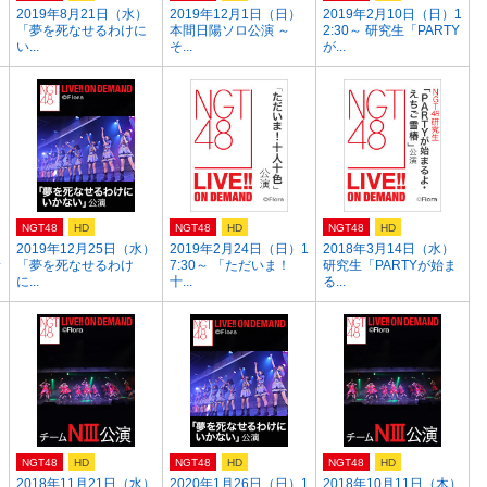
2019年8月21日（水）
2019年12月1日（日）
2019年2月10日（日）1
「夢を死なせるわけに
本間日陽ソロ公演 ～
2:30～ 研究生「PARTY
い...
そ...
が...
NGT48
HD
NGT48
HD
NGT48
HD
2019年12月25日（水）
2019年2月24日（日）1
2018年3月14日（水）
新
「夢を死なせるわけ
7:30～ 「ただいま！
研究生「PARTYが始ま
に...
十...
る...
NGT48
HD
NGT48
HD
NGT48
HD
2018年11月21日（水）
2020年1月26日（日）1
2018年10月11日（木）