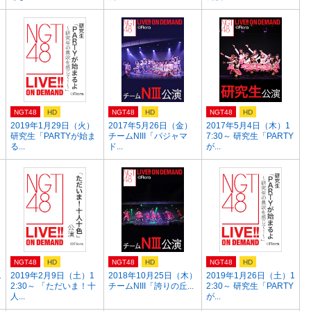
NGT48
HD
NGT48
HD
NGT48
HD
）
2019年1月29日（火）
2017年5月26日（金）
2017年5月4日（木）1
研究生「PARTYが始ま
チームNIII「パジャマ
7:30～ 研究生「PARTY
る...
ド...
が...
NGT48
HD
NGT48
HD
NGT48
HD
1
2019年2月9日（土）1
2018年10月25日（木）
2019年1月26日（土）1
2:30～ 「ただいま！十
チームNIII「誇りの丘...
2:30～ 研究生「PARTY
人...
が...