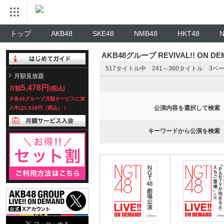
トップ
AKB48
SKE48
NMB48
HKT48
AKB48グループ REVIVAL!! ON 
517タイトル中 241～360タイトル 3ペ
月額見放題
5,478円
月額
(税込)
※各48グループ月額サービスに加
公演内容を選択して検索
入中は1,628円（税込）！
キーワードから公演を検索