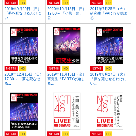
NGT48
HD
NGT48
HD
NGT48
HD
）
2019年9月29日（日）
2020年10月18日（日）
2017年7月25日（火）
「夢を死なせるわけに
12:00～ 「小熊・角」
研究生「PARTYが始ま
い...
公...
る...
NGT48
HD
NGT48
HD
NGT48
HD
1
2019年12月15日（日）
2019年11月15日（金）
2019年8月27日（火）
17:30～ 「夢を死なせ
研究生「PARTYが始ま
「夢を死なせるわけに
る...
る...
い...
NGT48
HD
NGT48
HD
NGT48
HD