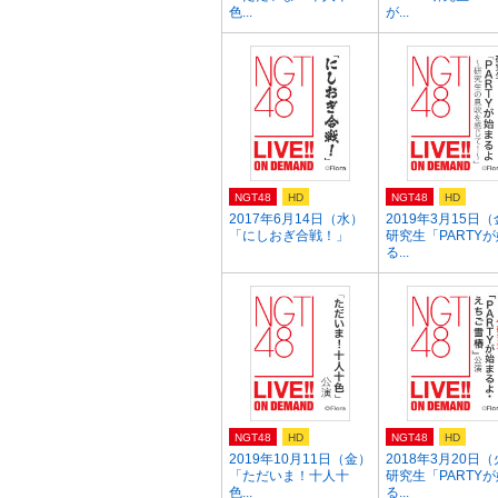
色...
が...
NGT48
HD
NGT48
HD
2017年6月14日（水）
2019年3月15日
「にしおぎ合戦！」
研究生「PARTY
る...
NGT48
HD
NGT48
HD
2019年10月11日（金）
2018年3月20日
「ただいま！十人十
研究生「PARTY
色...
る...