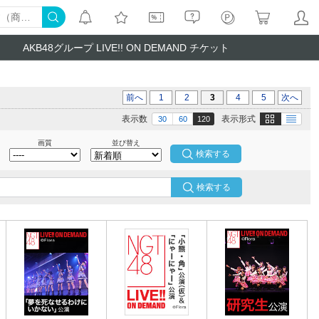
AKB48グループ LIVE!! ON DEMAND チケット
前へ
1
2
3
4
5
次へ
画像
テキスト
表示数
表示形式
30
60
120
画質
並び替え
検索する