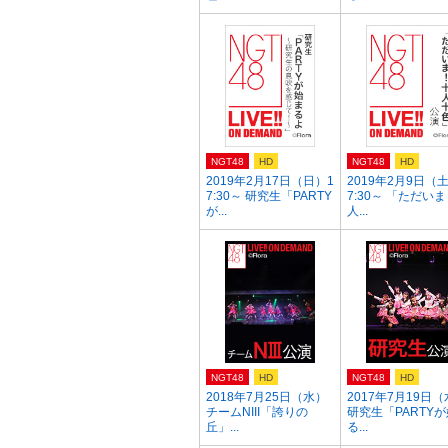
NGT48
HD
NGT48
HD
2019年2月17日（日）1
2019年2月9日（
7:30～ 研究生「PARTY
7:30～ 「ただい
が...
人...
NGT48
HD
NGT48
HD
2018年7月25日（水）
2017年7月19日
チームNIII「誇りの
研究生「PARTY
丘」...
る...