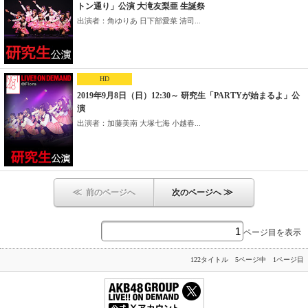
トン通り」公演 大滝友梨亜 生誕祭
出演者：角ゆりあ 日下部愛菜 清司...
HD
2019年9月8日（日）12:30～ 研究生「PARTYが始まるよ」公
演
出演者：加藤美南 大塚七海 小越春...
≪
≫
前のページへ
次のページへ
ページ目を表示
122タイトル 5ページ中 1ページ目