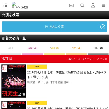
リバイバル配信
公演を検索
絞り込み検索
新着の公演一覧
ALL
AKB48
SKE48
NMB48
HKT48
NGT48
122タイトル 5ページ中 1ページ目
HD
2017年10月9日（月） 研究生「PARTYが始まるよ・ガルベス
トン通り」公演
出演者：角ゆりあ 日下部愛菜 清司...
HD
2017年2月25日（土）10:30～ 研究生「PARTYが始まるよ・ガ