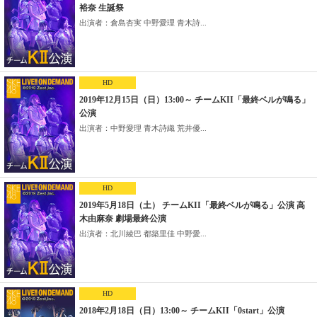
裕奈 生誕祭
出演者：倉島杏実 中野愛理 青木詩...
HD
2019年12月15日（日）13:00～ チームKII「最終ベルが鳴る」
公演
出演者：中野愛理 青木詩織 荒井優...
HD
2019年5月18日（土） チームKII「最終ベルが鳴る」公演 高
木由麻奈 劇場最終公演
出演者：北川綾巴 都築里佳 中野愛...
HD
2018年2月18日（日）13:00～ チームKII「0start」公演