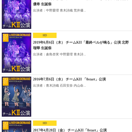
優希 生誕祭
出演者：中野愛理 青木詩織 荒井優...
HD
2019年6月6日（木） チームKII「最終ベルが鳴る」公演 北野
瑠華 生誕祭
出演者：倉島杏実 中野愛理 青木詩...
2016年7月6日（水） チームKII 「0start」公演
出演者：青木詩織 石田安奈 内山命...
HD
2017年4月28日（金） チームKII「0start」公演