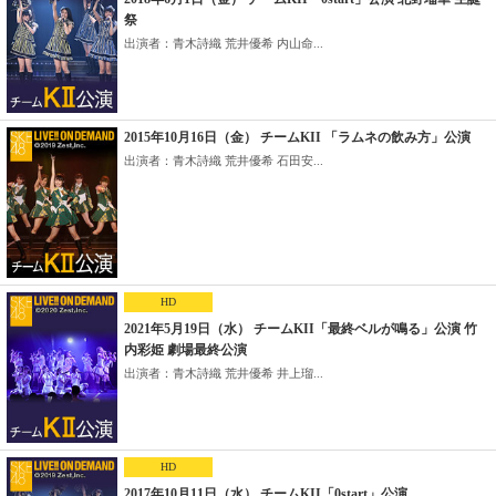
祭
出演者：青木詩織 荒井優希 内山命...
2015年10月16日（金） チームKII 「ラムネの飲み方」公演
出演者：青木詩織 荒井優希 石田安...
HD
2021年5月19日（水） チームKII「最終ベルが鳴る」公演 竹
内彩姫 劇場最終公演
出演者：青木詩織 荒井優希 井上瑠...
HD
2017年10月11日（水） チームKII「0start」公演