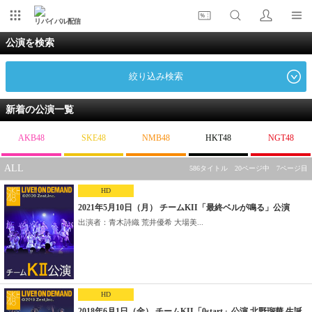
リバイバル配信
公演を検索
絞り込み検索
新着の公演一覧
AKB48
SKE48
NMB48
HKT48
NGT48
ALL
586タイトル 20ページ中 7ページ目
HD
2021年5月10日（月） チームKII「最終ベルが鳴る」公演
出演者：青木詩織 荒井優希 大場美...
HD
2018年6月1日（金） チームKII「0start」公演 北野瑠華 生誕