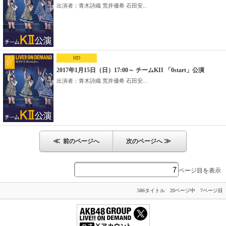
出演者：青木詩織 荒井優希 石田安...
HD
2017年1月15日（日）17:00～ チームKII 「0start」公演
出演者：青木詩織 荒井優希 石田安...
≪
≫
前のページへ
次のページへ
ページ目を表示
586タイトル 20ページ中 7ページ目