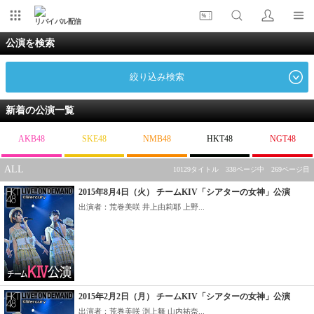
リバイバル配信
公演を検索
絞り込み検索
新着の公演一覧
AKB48
SKE48
NMB48
HKT48
NGT48
ALL
10129タイトル 338ページ中 269ページ目
2015年8月4日（火） チームKIV「シアターの女神」公演
出演者：荒巻美咲 井上由莉耶 上野...
2015年2月2日（月） チームKIV「シアターの女神」公演
出演者：荒巻美咲 渕上舞 山内祐奈...