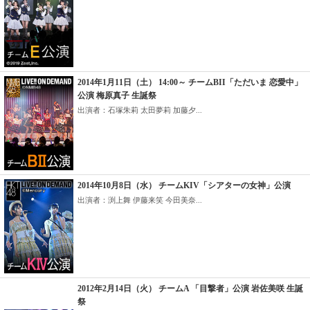
2014年1月11日（土） 14:00～ チームBII「ただいま 恋愛中」
公演 梅原真子 生誕祭
出演者：石塚朱莉 太田夢莉 加藤夕...
2014年10月8日（水） チームKIV「シアターの女神」公演
出演者：渕上舞 伊藤来笑 今田美奈...
2012年2月14日（火） チームA 「目撃者」公演 岩佐美咲 生誕
祭