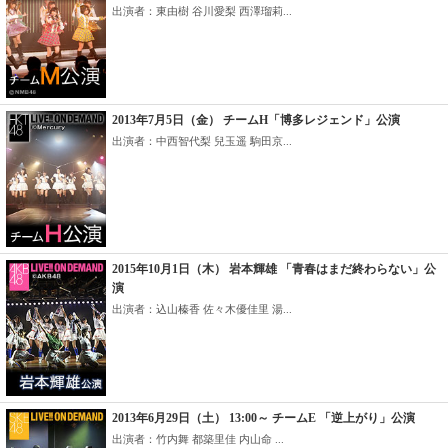
出演者：東由樹 谷川愛梨 西澤瑠莉...
2013年7月5日（金） チームH「博多レジェンド」公演
出演者：中西智代梨 兒玉遥 駒田京...
2015年10月1日（木） 岩本輝雄 「青春はまだ終わらない」公
演
出演者：込山榛香 佐々木優佳里 湯...
2013年6月29日（土） 13:00～ チームE 「逆上がり」公演
出演者：竹内舞 都築里佳 内山命 ...