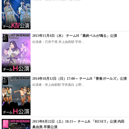
2015年11月4日（水） チームH「最終ベルが鳴る」公演
出演者：穴井千尋 井上由莉耶 宇井...
2014年10月12日（日）17:00～ チームH「青春ガールズ」公演
出演者：井上由莉耶 宇井真白 上野...
2015年8月22日（土）18:15～ チームK 「RESET」公演 内田
眞由美 卒業公演