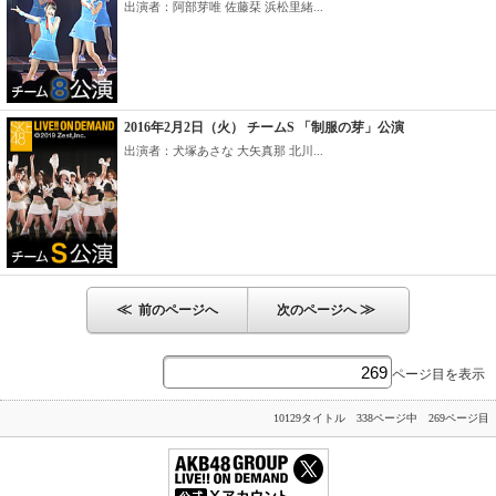
出演者：阿部芽唯 佐藤栞 浜松里緒...
2016年2月2日（火） チームS 「制服の芽」公演
出演者：犬塚あさな 大矢真那 北川...
≪
≫
前のページへ
次のページへ
ページ目を表示
10129タイトル 338ページ中 269ページ目