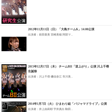
2012年11月11日（日）「大島チームK」14:00公演
出演者：前田亜美 宮崎美穂 阿部マ...
2015年12月17日（木） チームBII「逆上がり」公演 川上千尋
生誕祭
出演者：川上千尋 磯佳奈江 市川美...
2014年1月7日（火） ひまわり組「パジャマドライブ」公演
出演者：井上由莉耶 宇井真白 駒田...