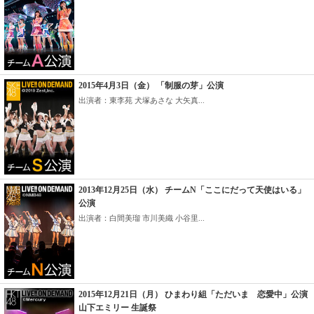
2015年4月3日（金） 「制服の芽」公演
出演者：東李苑 犬塚あさな 大矢真...
2013年12月25日（水） チームN「ここにだって天使はいる」
公演
出演者：白間美瑠 市川美織 小谷里...
2015年12月21日（月） ひまわり組「ただいま 恋愛中」公演
山下エミリー 生誕祭