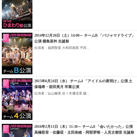
2014年12月20日（土）14:00～ チームB 「パジャマドライブ」
公演 横島亜衿 生誕祭
出演者：福岡聖菜 大和田南那 平田...
2015年6月24日（水） チーム4 「アイドルの夜明け」公演 土
保瑞希・前田美月 卒業公演
出演者：込山榛香 佐々木優佳里 篠...
2016年2月11日（木）11:30～ チーム8 「会いたかった」公演
高橋彩音・佐藤栞・太田奈緒・阿部芽唯・人見古都音 生誕祭