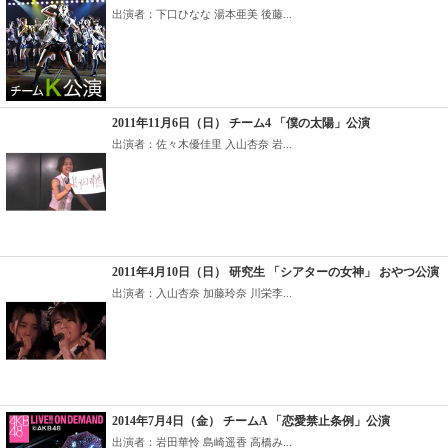
出演者：下口ひなな 湯本亜美 後藤...
2011年11月6日（日） チーム4 「僕の太陽」公演
出演者：佐々木優佳里 入山杏奈 岩...
2011年4月10日（日） 研究生 「シアターの女神」 おやつ公演
出演者：入山杏奈 加藤玲奈 川栄李...
2014年7月4日（金） チームA 「恋愛禁止条例」公演
出演者：岩田華怜 島崎遥香 高橋み...