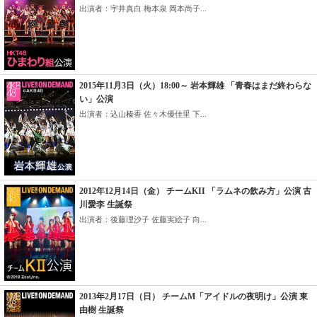
出演者：宇井真白 梅本泉 岡本尚子...
2015年11月3日（火）18:00～ 岩本輝雄 「青春はまだ終わらな
い」公演
出演者：込山榛香 佐々木優佳里 下...
2012年12月14日（金） チームKII 「ラムネの飲み方」公演 古
川愛李 生誕祭
出演者：後藤理沙子 佐藤実絵子 向...
2013年2月17日（日） チームM「アイドルの夜明け」公演 東
由樹 生誕祭