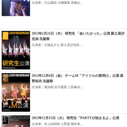
出演者：片山陽加 小嶋陽菜 高橋み...
2013年2月21日（木） 研究生 「会いたかった」公演 新土居沙
也加 生誕祭
出演者：犬塚あさな 新土居沙也加 ...
2013年12月6日（金） チームM「アイドルの夜明け」公演 高
野祐衣 生誕祭
出演者：東由樹 谷川愛梨 三田麻央...
2012年12月11日（火） 研究生「PARTYが始まるよ」公演
出演者：井上由莉耶 上野遥 梅本泉...