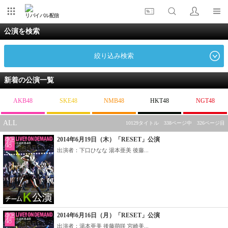
リバイバル配信
公演を検索
絞り込み検索
新着の公演一覧
AKB48
SKE48
NMB48
HKT48
NGT48
ALL
10129タイトル 338ページ中 326ページ目
2014年6月19日（木）「RESET」公演
出演者：下口ひなな 湯本亜美 後藤...
2014年6月16日（月）「RESET」公演
出演者：湯本亜美 後藤萌咲 宮崎美...