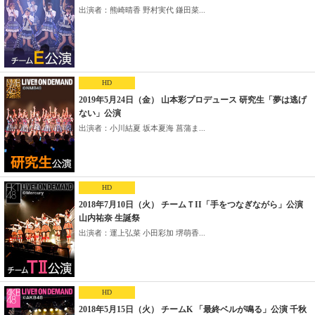
出演者：熊崎晴香 野村実代 鎌田菜...
HD
2019年5月24日（金） 山本彩プロデュース 研究生「夢は逃げ
ない」公演
出演者：小川結夏 坂本夏海 菖蒲ま...
HD
2018年7月10日（火） チームＴII「手をつなぎながら」公演
山内祐奈 生誕祭
出演者：運上弘菜 小田彩加 堺萌香...
HD
2018年5月15日（火） チームK 「最終ベルが鳴る」公演 千秋