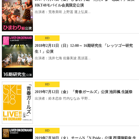
HKT48モバイル会員限定公演
出演者：荒巻美咲 上野遥 運上弘菜...
HD
2018年2月11日（日）12:00～ 16期研究生 「レッツゴー研究
生！」公演
出演者：浅井七海 佐藤美波 黒須遥...
HD
2019年7月12日（金） 「青春ガールズ」公演 池田楓 生誕祭
出演者：鈴木恋奈 竹内ななみ 平野...
HD
2019年7月30日（火） チームN「N Pride」公演 西澤瑠莉奈 生