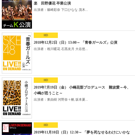
楽 田野優花 卒業公演
出演者：篠崎彩奈 下口ひなな 茂木...
HD
2018年12月2日（日）13:00～ 「青春ガールズ」公演
出演者：相川暖花 石黒友月 大谷悠...
HD
2019年7月19日（金） 小嶋花梨プロデュース 難波愛～今、
小嶋が思うこと～
出演者：東由樹 河野奈々帆 坂本夏...
HD
2019年11月10日（日）12:30～ 「夢を死なせるわけにいかな