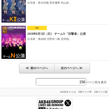
出演者：青木詩織 荒井優希 内山命...
HD
2018年8月5日（日） チームN「目撃者」公演
出演者：東由樹 河野奈々帆 安田桃...
≪
≫
前のページへ
次のページへ
ページ目を表示
10129タイトル 338ページ中 156ページ目