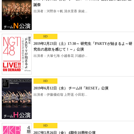
誕祭
出演者：河野奈々帆 清水里香 泉綾...
HD
2019年2月23日（土）17:30～ 研究生「PARTYが始まるよ～研
究生の息吹を感じて！～」公演
出演者：大塚七海 小越春花 川越紗...
HD
2019年6月12日（水） チームH「RESET」公演
出演者：伊藤優絵瑠 上野遥 小田彩...
HD
2017年5月26日（金） 4期生10周年公演