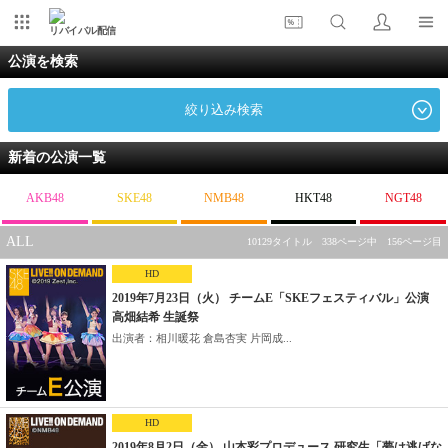
リバイバル配信
公演を検索
絞り込み検索
新着の公演一覧
AKB48
SKE48
NMB48
HKT48
NGT48
ALL
10129タイトル 338ページ中 156ページ目
HD
2019年7月23日（火） チームE「SKEフェスティバル」公演
高畑結希 生誕祭
出演者：相川暖花 倉島杏実 片岡成...
HD
2019年8月2日（金） 山本彩プロデュース 研究生「夢は逃げな