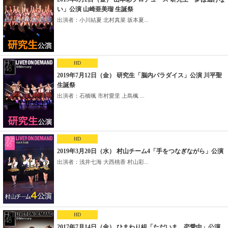
い」公演 山崎亜美瑠 生誕祭
出演者：小川結夏 北村真菜 坂本夏...
HD
2019年7月12日（金） 研究生「脳内パラダイス」公演 川平聖
生誕祭
出演者：石橋颯 市村愛里 上島楓 ...
HD
2019年3月20日（水） 村山チーム4「手をつなぎながら」公演
出演者：浅井七海 大西桃香 村山彩...
HD
2017年7月14日（金） ひまわり組「ただいま 恋愛中」公演