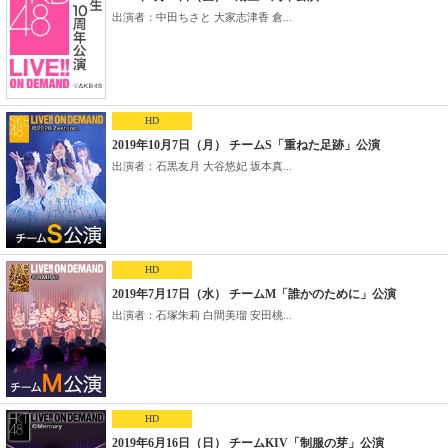
出演者：中田ちさと 大家志津香 倉...
HD
2019年10月7日（月） チームS「重ねた足跡」公演
出演者：石黒友月 大谷悠妃 坂本真...
HD
2019年7月17日（水） チームM「誰かのために」公演
出演者：石塚朱莉 白間美瑠 安田桃...
HD
2019年6月16日（日） チームKIV「制服の芽」公演