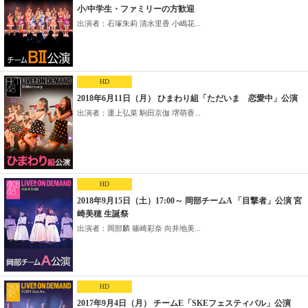
小/中学生・ファミリーの方歓迎
出演者：石塚朱莉 清水里香 小嶋花...
HD
2018年6月11日（月） ひまわり組「ただいま 恋愛中」公演
出演者：運上弘菜 駒田京伽 堺萌香...
HD
2018年9月15日（土）17:00～ 岡部チームA 「目撃者」公演 宮
崎美穂 生誕祭
出演者：岡部麟 篠崎彩奈 向井地美...
HD
2017年9月4日（月） チームE「SKEフェスティバル」公演