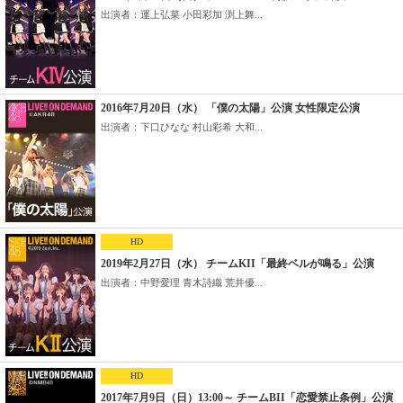
出演者：運上弘菜 小田彩加 渕上舞...
2016年7月20日（水） 「僕の太陽」公演 女性限定公演
出演者：下口ひなな 村山彩希 大和...
HD
2019年2月27日（水） チームKII「最終ベルが鳴る」公演
出演者：中野愛理 青木詩織 荒井優...
HD
2017年7月9日（日）13:00～ チームBII「恋愛禁止条例」公演