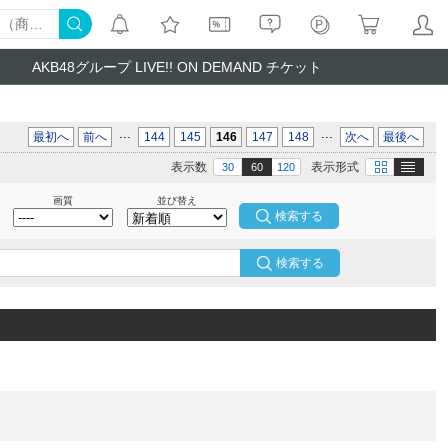
AKB48グループ LIVE!! ON DEMAND チケット
...
...
最初へ
前へ
144
145
146
147
148
次へ
最後へ
テキスト
画像
表示数
表示形式
30
60
120
画質
並び替え
検索する