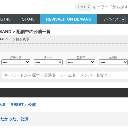
すべて
NGT48
STU48
REVIVAL!! ON DEMAND
デバイス
DEMAND > 配信中の公演一覧
 146ページ目を表示
グループ
チーム
公演年
公演月
ームS 「RESET」公演
会いたかった」公演