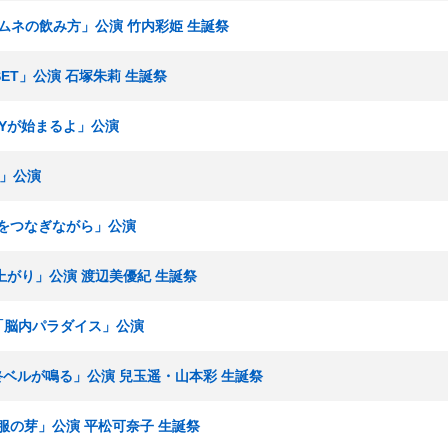
 「ラムネの飲み方」公演 竹内彩姫 生誕祭
SET」公演 石塚朱莉 生誕祭
RTYが始まるよ」公演
例」公演
「手をつなぎながら」公演
「逆上がり」公演 渡辺美優紀 生誕祭
究生「脳内パラダイス」公演
「最終ベルが鳴る」公演 兒玉遥・山本彩 生誕祭
「制服の芽」公演 平松可奈子 生誕祭