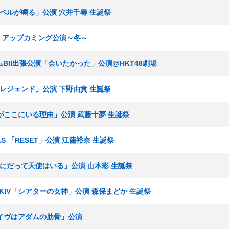
最終ベルが鳴る」公演 穴井千尋 生誕祭
E48 アップカミング公演～冬～
チームBII出張公演「会いたかった」公演@HKT48劇場
博多レジェンド」公演 下野由貴 生誕祭
「僕がここにいる理由」公演 武藤十夢 生誕祭
ームS 「RESET」公演 江籠裕奈 生誕祭
ここにだって天使はいる」公演 山本彩 生誕祭
ームKIV「シアターの女神」公演 森保まどか 生誕祭
 「イヴはアダムの肋骨」公演