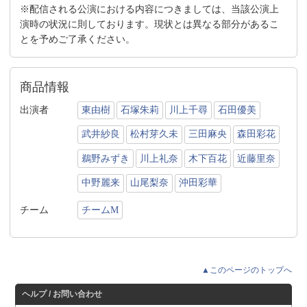
※配信される公演における内容につきましては、当該公演上
演時の状況に則しております。現状とは異なる部分があるこ
とを予めご了承ください。
商品情報
出演者
東由樹
石塚朱莉
川上千尋
石田優美
武井紗良
松村芽久未
三田麻央
森田彩花
鵜野みずき
川上礼奈
木下百花
近藤里奈
中野麗来
山尾梨奈
沖田彩華
チーム
チームM
▲このページのトップへ
ヘルプ / お問い合わせ