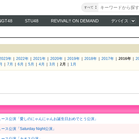
すべて
NGT48
STU48
REVIVAL!! ON DEMAND
デバイス
2023年
|
2022年
|
2021年
|
2020年
|
2019年
|
2018年
|
2017年
|
2016年
|
2
月
|
7月
|
6月
|
5月
|
4月
|
3月
|
2月
|
1月
ロデュース公演「愛しのにゃんにゃんお誕生日おめでとう公演」
公演「Saturday Night公演」
デュース公演「カオス公演」