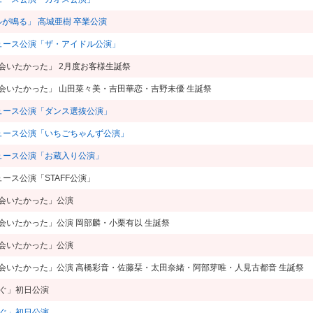
ベルが鳴る」 高城亜樹 卒業公演
デュース公演「ザ・アイドル公演」
8 「会いたかった」 2月度お客様生誕祭
ム8 「会いたかった」 山田菜々美・吉田華恋・吉野未優 生誕祭
デュース公演「ダンス選抜公演」
デュース公演「いちごちゃんず公演」
デュース公演「お蔵入り公演」
ュース公演「STAFF公演」
8 「会いたかった」公演
8 「会いたかった」公演 岡部麟・小栗有以 生誕祭
8 「会いたかった」公演
ム8 「会いたかった」公演 高橋彩音・佐藤栞・太田奈緒・阿部芽唯・人見古都音 生誕祭
に捧ぐ」初日公演
に捧ぐ」初日公演