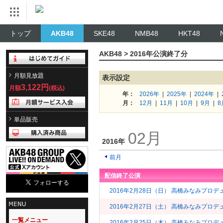
トップ
AKB48
SKE48
NMB48
HKT48
AKB48 > 2016年公演終了分
月額見放題
表示設定
3,122円
月額
(税込)
年：
2026年
|
2025年
|
2024年
|
月：
12月
|
11月
|
10月
|
9月
|
8
単品販売
02月
2016年
前月
配信終了公演
2016年2月28日（日） 高橋みなみプ
2016年2月27日（土） 高橋みなみプロデュース
一覧メニュー
2016年2月25日（木） 高橋みなみプロ