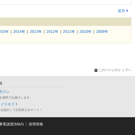
翌月
015年
|
2014年
|
2013年
|
2012年
|
2011年
|
2010年
|
2009年
このページのトップへ
報
ガジン
を無料でお届けします。
フィリエイト
品を紹介して広告収入をゲット！
業譲渡(M&A)
採用情報