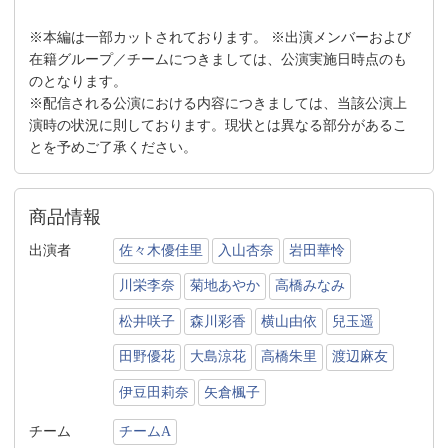
※本編は一部カットされております。 ※出演メンバーおよび
在籍グループ／チームにつきましては、公演実施日時点のも
のとなります。
※配信される公演における内容につきましては、当該公演上
演時の状況に則しております。現状とは異なる部分があるこ
とを予めご了承ください。
商品情報
出演者
佐々木優佳里
入山杏奈
岩田華怜
川栄李奈
菊地あやか
高橋みなみ
松井咲子
森川彩香
横山由依
兒玉遥
田野優花
大島涼花
高橋朱里
渡辺麻友
伊豆田莉奈
矢倉楓子
チーム
チームA