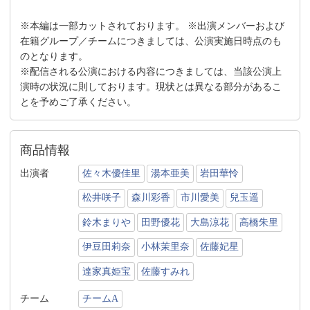
※本編は一部カットされております。 ※出演メンバーおよび
在籍グループ／チームにつきましては、公演実施日時点のも
のとなります。
※配信される公演における内容につきましては、当該公演上
演時の状況に則しております。現状とは異なる部分があるこ
とを予めご了承ください。
商品情報
出演者
佐々木優佳里
湯本亜美
岩田華怜
松井咲子
森川彩香
市川愛美
兒玉遥
鈴木まりや
田野優花
大島涼花
高橋朱里
伊豆田莉奈
小林茉里奈
佐藤妃星
達家真姫宝
佐藤すみれ
チーム
チームA