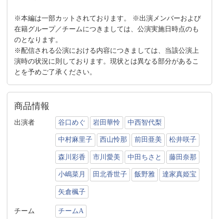
※本編は一部カットされております。 ※出演メンバーおよび
在籍グループ／チームにつきましては、公演実施日時点のも
のとなります。
※配信される公演における内容につきましては、当該公演上
演時の状況に則しております。現状とは異なる部分があるこ
とを予めご了承ください。
商品情報
出演者
谷口めぐ
岩田華怜
中西智代梨
中村麻里子
西山怜那
前田亜美
松井咲子
森川彩香
市川愛美
中田ちさと
藤田奈那
小嶋菜月
田北香世子
飯野雅
達家真姫宝
矢倉楓子
チーム
チームA