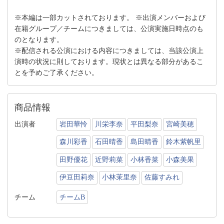
※本編は一部カットされております。 ※出演メンバーおよび
在籍グループ／チームにつきましては、公演実施日時点のも
のとなります。
※配信される公演における内容につきましては、当該公演上
演時の状況に則しております。現状とは異なる部分があるこ
とを予めご了承ください。
商品情報
出演者
岩田華怜
川栄李奈
平田梨奈
宮崎美穂
森川彩香
石田晴香
島田晴香
鈴木紫帆里
田野優花
近野莉菜
小林香菜
小森美果
伊豆田莉奈
小林茉里奈
佐藤すみれ
チーム
チームB