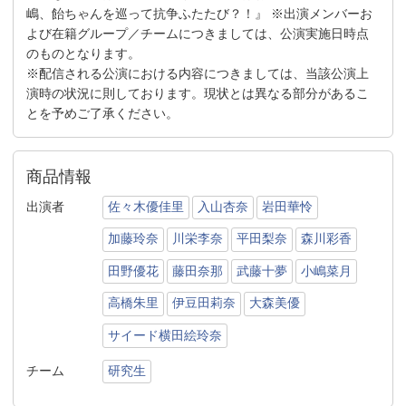
嶋、飴ちゃんを巡って抗争ふたたび？！』 ※出演メンバーお
よび在籍グループ／チームにつきましては、公演実施日時点
のものとなります。
※配信される公演における内容につきましては、当該公演上
演時の状況に則しております。現状とは異なる部分があるこ
とを予めご了承ください。
商品情報
出演者
佐々木優佳里
入山杏奈
岩田華怜
加藤玲奈
川栄李奈
平田梨奈
森川彩香
田野優花
藤田奈那
武藤十夢
小嶋菜月
高橋朱里
伊豆田莉奈
大森美優
サイード横田絵玲奈
チーム
研究生