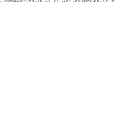
は、当該公演上演時の状況に則しております。現状とは異なる部分があることを予め