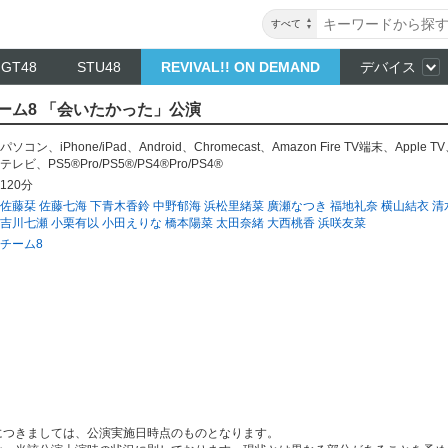
すべて
NGT48
STU48
REVIVAL!! ON DEMAND
デバイス
～ チーム8 「会いたかった」公演
パソコン
、
iPhone/iPad
、
Android
、
Chromecast
、
Amazon Fire TV端末
、
Apple TV
テレビ
、
PS5®Pro/PS5®/PS4®Pro/PS4®
120分
佐藤栞
佐藤七海
下青木香鈴
中野郁海
浜松里緒菜
廣瀬なつき
福地礼奈
横山結衣
清
吉川七瀬
小栗有以
小田えりな
橋本陽菜
太田奈緒
大西桃香
浜咲友菜
チーム8
につきましては、公演実施日時点のものとなります。