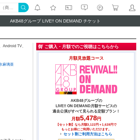
AKB48グループ LIVE!! ON DEMAND チケット
、
Android TV
、
ご購入・月額でのご視聴はこちらから
月額見放題コース
水麻璃亜
AKB48グループの
LIVE!! ON DEMAND月額サービスの
過去公演がすべて見られる定額プラン！
5,478
月額
円
【セット割】なら月額3,122円＋1,628円で
もっとお得にご利用いただけます。
セット割ご利用方法はこちら