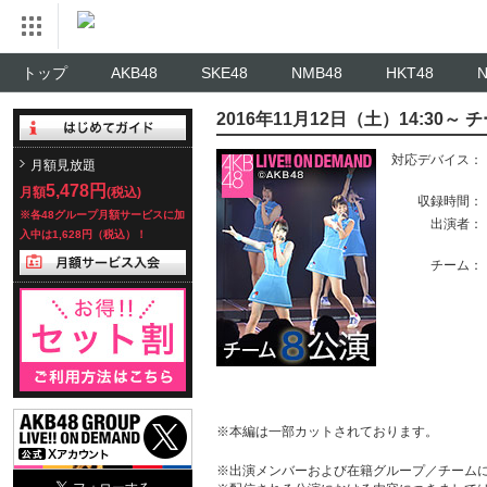
トップ
AKB48
SKE48
NMB48
HKT48
2016年11月12日（土）14:30
対応デバイス：
月額見放題
5,478円
月額
(税込)
収録時間：
※各48グループ月額サービスに加
出演者：
入中は1,628円（税込）！
チーム：
※本編は一部カットされております。
※出演メンバーおよび在籍グループ／チーム