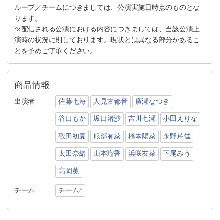
ループ／チームにつきましては、公演実施日時点のものとな
ります。
※配信される公演における内容につきましては、当該公演上
演時の状況に則しております。現状とは異なる部分があるこ
とを予めご了承ください。
商品情報
出演者
佐藤七海
人見古都音
廣瀬なつき
谷口もか
坂口渚沙
吉川七瀬
小田えりな
歌田初夏
服部有菜
橋本陽菜
永野芹佳
太田奈緒
山本瑠香
浜咲友菜
下尾みう
高岡薫
チーム
チーム8