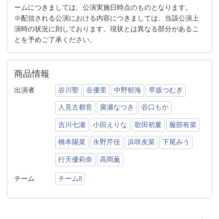
ームにつきましては、公演実施日時点のものとなります。
※配信される公演における内容につきましては、当該公演上
演時の状況に則しております。現状とは異なる部分があるこ
とを予めご了承ください。
商品情報
出演者
谷川聖
谷優里
中野郁海
早坂つむぎ
人見古都音
廣瀬なつき
谷口もか
吉川七瀬
小田えりな
歌田初夏
服部有菜
橋本陽菜
永野芹佳
浜咲友菜
下尾みう
行天優莉奈
高岡薫
チーム
チーム8