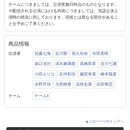
チームにつきましては、公演実施日時点のものとなります。
※配信される公演における内容につきましては、当該公演上
演時の状況に則しております。現状とは異なる部分があるこ
とを予めご了承ください。
商品情報
出演者
佐藤七海
谷川聖
長久玲奈
寺田美咲
坂口渚沙
清水麻璃亜
高橋彩音
吉川七瀬
小田えりな
左伴彩佳
服部有菜
橋本陽菜
永野芹佳
大西桃香
浜咲友菜
吉田華恋
チーム
チーム8
▲このページのトップへ