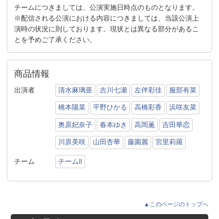
チームにつきましては、公演実施日時点のものとなります。
※配信される公演における内容につきましては、当該公演上
演時の状況に則しております。現状とは異なる部分があるこ
とを予めご了承ください。
商品情報
出演者
清水麻璃亜
吉川七瀬
左伴彩佳
服部有菜
橋本陽菜
平野ひかる
高橋彩香
浜咲友菜
奥原妃奈子
春本ゆき
高岡薫
吉田華恋
川原美咲
山田杏華
藤園麗
宮里莉羅
チーム
チーム8
▲このページのトップへ