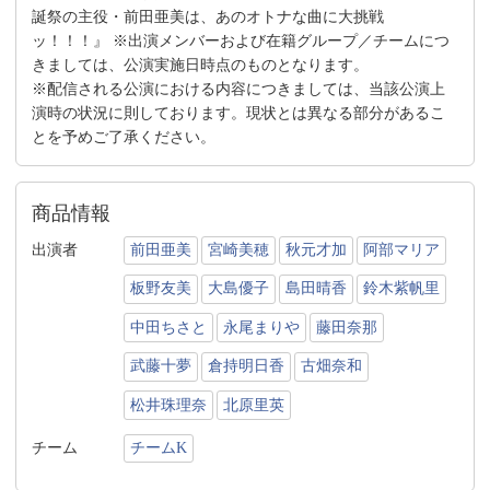
誕祭の主役・前田亜美は、あのオトナな曲に大挑戦
ッ！！！』 ※出演メンバーおよび在籍グループ／チームにつ
きましては、公演実施日時点のものとなります。
※配信される公演における内容につきましては、当該公演上
演時の状況に則しております。現状とは異なる部分があるこ
とを予めご了承ください。
商品情報
出演者
前田亜美
宮崎美穂
秋元才加
阿部マリア
板野友美
大島優子
島田晴香
鈴木紫帆里
中田ちさと
永尾まりや
藤田奈那
武藤十夢
倉持明日香
古畑奈和
松井珠理奈
北原里英
チーム
チームK