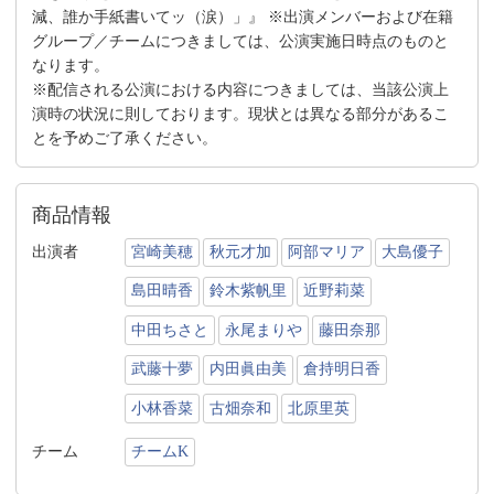
減、誰か手紙書いてッ（涙）」』 ※出演メンバーおよび在籍
グループ／チームにつきましては、公演実施日時点のものと
なります。
※配信される公演における内容につきましては、当該公演上
演時の状況に則しております。現状とは異なる部分があるこ
とを予めご了承ください。
商品情報
出演者
宮崎美穂
秋元才加
阿部マリア
大島優子
島田晴香
鈴木紫帆里
近野莉菜
中田ちさと
永尾まりや
藤田奈那
武藤十夢
内田眞由美
倉持明日香
小林香菜
古畑奈和
北原里英
チーム
チームK