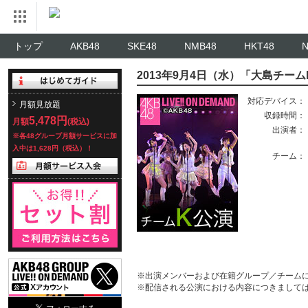
トップ
AKB48
SKE48
NMB48
HKT48
2013年9月4日（水）「大島チー
対応デバイス：
月額見放題
収録時間：
5,478円
月額
(税込)
出演者：
※各48グループ月額サービスに加
入中は1,628円（税込）！
チーム：
※出演メンバーおよび在籍グループ／チーム
※配信される公演における内容につきまして