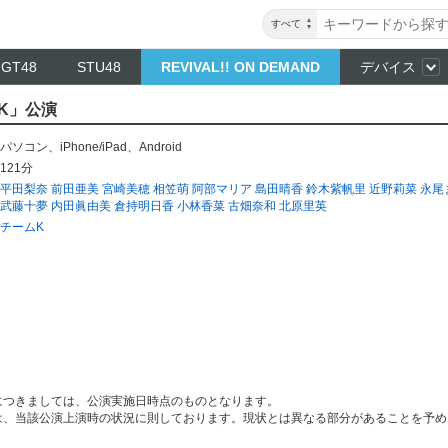
すべて
NGT48
STU48
REVIVAL!! ON DEMAND
デバイス
ムK」公演
パソコン
、
iPhone/iPad
、
Android
121分
平田梨奈
前田亜美
宮崎美穂
相笠萌
阿部マリア
島田晴香
鈴木紫帆里
近野莉菜
永尾
武藤十夢
内田眞由美
倉持明日香
小林香菜
古畑奈和
北原里英
チームK
につきましては、公演実施日時点のものとなります。
は、当該公演上演時の状況に則しております。現状とは異なる部分があることを予め