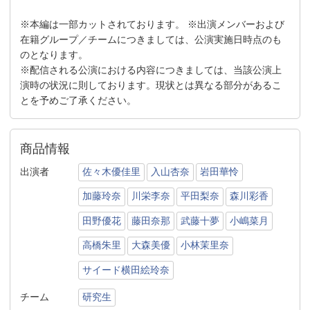
※本編は一部カットされております。 ※出演メンバーおよび
在籍グループ／チームにつきましては、公演実施日時点のも
のとなります。
※配信される公演における内容につきましては、当該公演上
演時の状況に則しております。現状とは異なる部分があるこ
とを予めご了承ください。
商品情報
出演者
佐々木優佳里
入山杏奈
岩田華怜
加藤玲奈
川栄李奈
平田梨奈
森川彩香
田野優花
藤田奈那
武藤十夢
小嶋菜月
高橋朱里
大森美優
小林茉里奈
サイード横田絵玲奈
チーム
研究生