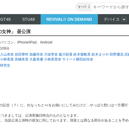
すべて
NGT48
STU48
REVIVAL!! ON DEMAND
デバイス
の女神」 昼公演
パソコン
、
iPhone/iPad
、
Android
109分
入山杏奈
岩田華怜
加藤玲奈
川栄李奈
森川彩香
鈴木紫帆里
鈴木まりや
田野優花
武
小林香菜
高橋朱里
大森美優
小林茉里奈
サイード横田絵玲奈
研究生
の記念（？）に、れなっちと○○をお揃いにしてみたけど…やっぱり想いは一方通行
につきましては、公演実施日時点のものとなります。
は、当該公演上演時の状況に則しております。現状とは異なる部分があることを予め