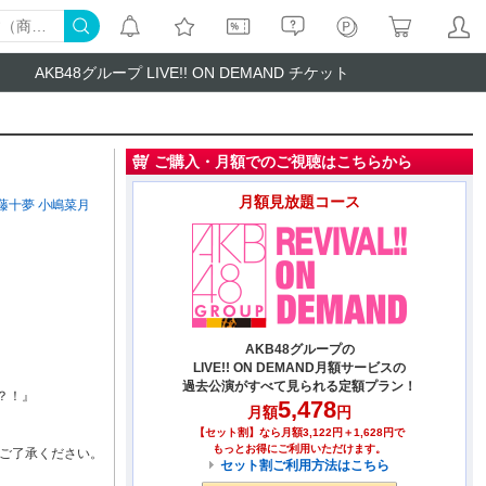
AKB48グループ LIVE!! ON DEMAND チケット
ご購入・月額でのご視聴はこちらから
月額見放題コース
藤十夢
小嶋菜月
AKB48グループの
LIVE!! ON DEMAND月額サービスの
過去公演がすべて見られる定額プラン！
？！』
5,478
月額
円
【セット割】なら月額3,122円＋1,628円で
もっとお得にご利用いただけます。
ご了承ください。
セット割ご利用方法はこちら