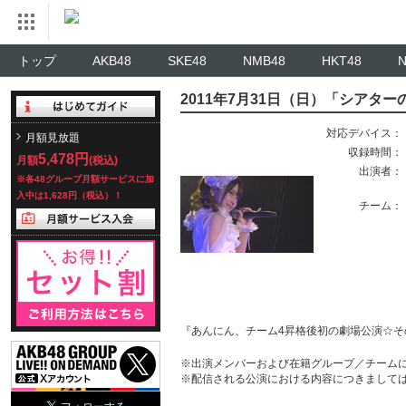
トップ
AKB48
SKE48
NMB48
HKT48
2011年7月31日（日）「シアター
対応デバイス：
月額見放題
収録時間：
5,478円
月額
(税込)
出演者：
※各48グループ月額サービスに加
入中は1,628円（税込）！
チーム：
『あんにん、チーム4昇格後初の劇場公演☆そ
※出演メンバーおよび在籍グループ／チーム
※配信される公演における内容につきまして