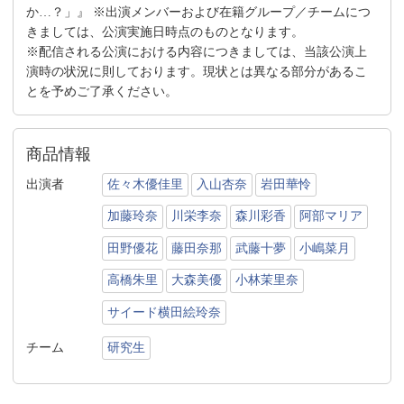
か…？」』 ※出演メンバーおよび在籍グループ／チームにつ
きましては、公演実施日時点のものとなります。
※配信される公演における内容につきましては、当該公演上
演時の状況に則しております。現状とは異なる部分があるこ
とを予めご了承ください。
商品情報
出演者
佐々木優佳里
入山杏奈
岩田華怜
加藤玲奈
川栄李奈
森川彩香
阿部マリア
田野優花
藤田奈那
武藤十夢
小嶋菜月
高橋朱里
大森美優
小林茉里奈
サイード横田絵玲奈
チーム
研究生