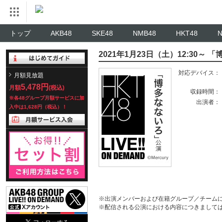
トップ
AKB48
SKE48
NMB48
HKT48
2021年1月23日（土）12:30
対応デバイス：
月額見放題
5,478円
月額
(税込)
収録時間：
※各48グループ月額サービスに加
出演者：
入中は1,628円（税込）！
※出演メンバーおよび在籍グループ／チーム
※配信される公演における内容につきまして