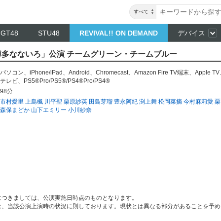
すべて
NGT48
STU48
REVIVAL!! ON DEMAND
デバイス
～ 「博多なないろ」公演 チームグリーン・チームブルー
パソコン
、
iPhone/iPad
、
Android
、
Chromecast
、
Amazon Fire TV端末
、
Apple TV
テレビ
、
PS5®Pro/PS5®/PS4®Pro/PS4®
98分
市村愛里
上島楓
川平聖
栗原紗英
田島芽瑠
豊永阿紀
渕上舞
松岡菜摘
今村麻莉愛
栗
森保まどか
山下エミリー
小川紗奈
につきましては、公演実施日時点のものとなります。
は、当該公演上演時の状況に則しております。現状とは異なる部分があることを予め