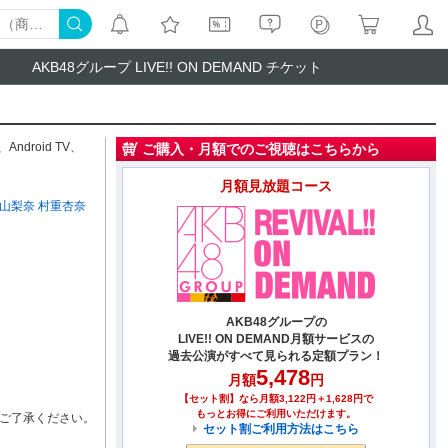
AKB48グループ LIVE!! ON DEMAND チケット
、
Android TV
、
ご購入・月額でのご視聴はこちらから
月額見放題コース
山梨奈
村重杏奈
AKB48グループの
LIVE!! ON DEMAND月額サービスの
過去公演がすべて見られる定額プラン！
5,478
月額
円
【セット割】なら月額3,122円＋1,628円で
もっとお得にご利用いただけます。
ご了承ください。
セット割ご利用方法はこちら