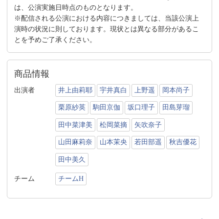
は、公演実施日時点のものとなります。
※配信される公演における内容につきましては、当該公演上
演時の状況に則しております。現状とは異なる部分があるこ
とを予めご了承ください。
商品情報
出演者
井上由莉耶
宇井真白
上野遥
岡本尚子
栗原紗英
駒田京伽
坂口理子
田島芽瑠
田中菜津美
松岡菜摘
矢吹奈子
山田麻莉奈
山本茉央
若田部遥
秋吉優花
田中美久
チーム
チームH