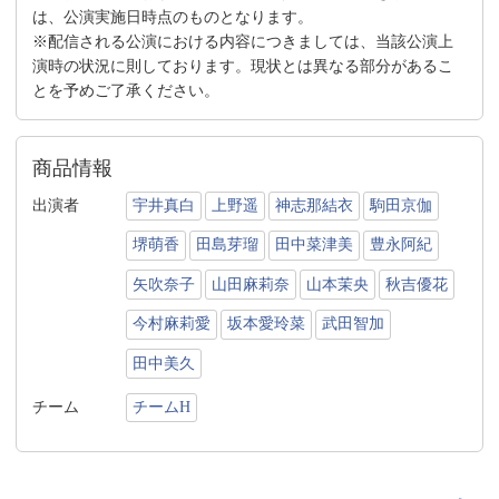
は、公演実施日時点のものとなります。
※配信される公演における内容につきましては、当該公演上
演時の状況に則しております。現状とは異なる部分があるこ
とを予めご了承ください。
商品情報
出演者
宇井真白
上野遥
神志那結衣
駒田京伽
堺萌香
田島芽瑠
田中菜津美
豊永阿紀
矢吹奈子
山田麻莉奈
山本茉央
秋吉優花
今村麻莉愛
坂本愛玲菜
武田智加
田中美久
チーム
チームH