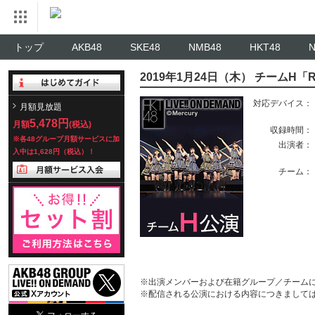
トップ
AKB48
SKE48
NMB48
HKT48
2019年1月24日（木） チームH「
対応デバイス：
月額見放題
5,478円
月額
(税込)
収録時間：
※各48グループ月額サービスに加
出演者：
入中は1,628円（税込）！
チーム：
※出演メンバーおよび在籍グループ／チーム
※配信される公演における内容につきまして