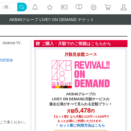
AKB48グループ LIVE!! ON DEMAND チケット
、
Android TV
、
ご購入・月額でのご視聴はこちらから
月額見放題コース
武田智加
AKB48グループの
LIVE!! ON DEMAND月額サービスの
過去公演がすべて見られる定額プラン！
5,478
月額
円
【セット割】なら月額3,122円＋1,628円で
もっとお得にご利用いただけます。
ご了承ください。
セット割ご利用方法はこちら