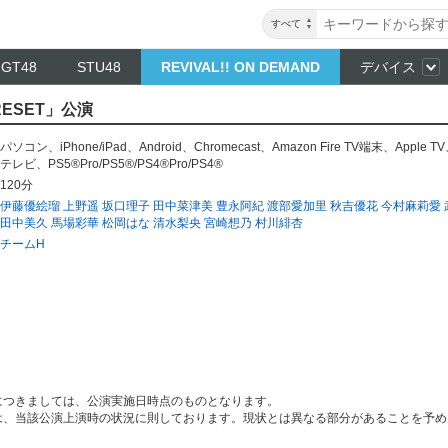
すべて
NGT48
STU48
REVIVAL!! ON DEMAND
デバイス
RESET」公演
パソコン
、
iPhone/iPad
、
Android
、
Chromecast
、
Amazon Fire TV端末
、
Apple TV
テレビ
、
PS5®Pro/PS5®/PS4®Pro/PS4®
120分
伊藤優絵瑠
上野遥
坂口理子
田中菜津美
豊永阿紀
渡部愛加里
秋吉優花
今村麻莉愛
田中美久
馬場彩華
松岡はな
清水梨央
宮崎想乃
村川緋杏
チームH
につきましては、公演実施日時点のものとなります。
は、当該公演上演時の状況に則しております。現状とは異なる部分があることを予め