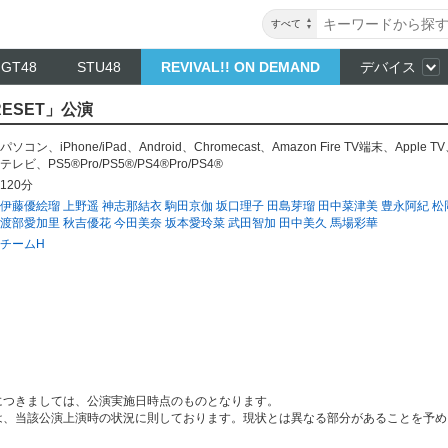
すべて
NGT48
STU48
REVIVAL!! ON DEMAND
デバイス
RESET」公演
パソコン
、
iPhone/iPad
、
Android
、
Chromecast
、
Amazon Fire TV端末
、
Apple TV
テレビ
、
PS5®Pro/PS5®/PS4®Pro/PS4®
120分
伊藤優絵瑠
上野遥
神志那結衣
駒田京伽
坂口理子
田島芽瑠
田中菜津美
豊永阿紀
松
渡部愛加里
秋吉優花
今田美奈
坂本愛玲菜
武田智加
田中美久
馬場彩華
チームH
につきましては、公演実施日時点のものとなります。
は、当該公演上演時の状況に則しております。現状とは異なる部分があることを予め