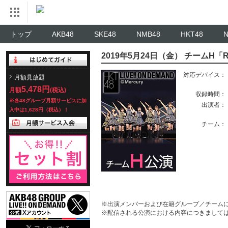
トップ
AKB48
SKE48
NMB48
HKT48
2019年5月24日（金） チームH「
対応デバイス：
月額見放題
5,478円
月額
(税込)
収録時間：
※各48グループ月額サービスに加
出演者：
入中は1,628円（税込）！
チーム：
※出演メンバーおよび在籍グループ／チーム
※配信される公演における内容につきまして