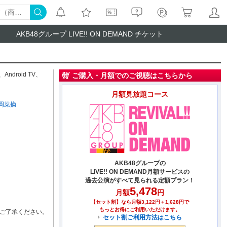
AKB48グループ LIVE!! ON DEMAND チケット
、
Android TV
、
ご購入・月額でのご視聴はこちらから
月額見放題コース
岡菜摘
AKB48グループの
LIVE!! ON DEMAND月額サービスの
過去公演がすべて見られる定額プラン！
5,478
月額
円
【セット割】なら月額3,122円＋1,628円で
もっとお得にご利用いただけます。
ご了承ください。
セット割ご利用方法はこちら