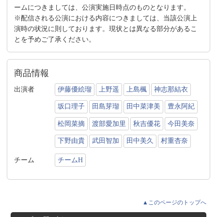
ームにつきましては、公演実施日時点のものとなります。
※配信される公演における内容につきましては、当該公演上
演時の状況に則しております。現状とは異なる部分があるこ
とを予めご了承ください。
商品情報
出演者
伊藤優絵瑠
上野遥
上島楓
神志那結衣
坂口理子
田島芽瑠
田中菜津美
豊永阿紀
松岡菜摘
渡部愛加里
秋吉優花
今田美奈
下野由貴
武田智加
田中美久
村重杏奈
チーム
チームH
▲このページのトップへ