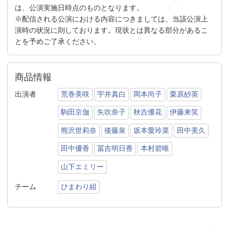
は、公演実施日時点のものとなります。
※配信される公演における内容につきましては、当該公演上
演時の状況に則しております。現状とは異なる部分があるこ
とを予めご了承ください。
商品情報
出演者
荒巻美咲
宇井真白
岡本尚子
栗原紗英
駒田京伽
矢吹奈子
秋吉優花
伊藤来笑
熊沢世莉奈
後藤泉
坂本愛玲菜
田中美久
田中優香
冨吉明日香
本村碧唯
山下エミリー
チーム
ひまわり組