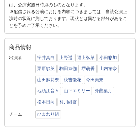
は、公演実施日時点のものとなります。
※配信される公演における内容につきましては、当該公演上
演時の状況に則しております。現状とは異なる部分があるこ
とを予めご了承ください。
商品情報
出演者
宇井真白
上野遥
運上弘菜
小田彩加
栗原紗英
駒田京伽
堺萌香
山内祐奈
山田麻莉奈
秋吉優花
今田美奈
地頭江音々
山下エミリー
外薗葉月
松本日向
村川緋杏
チーム
ひまわり組