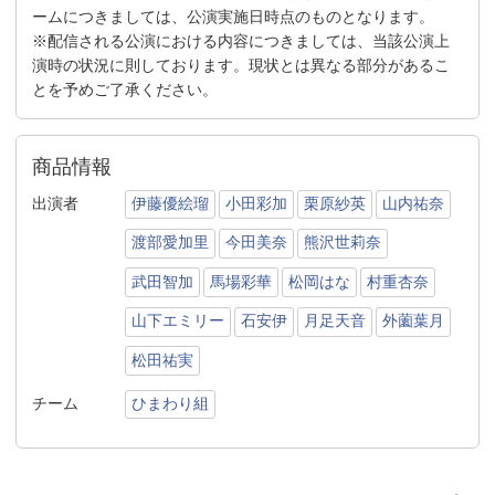
ームにつきましては、公演実施日時点のものとなります。
※配信される公演における内容につきましては、当該公演上
演時の状況に則しております。現状とは異なる部分があるこ
とを予めご了承ください。
商品情報
出演者
伊藤優絵瑠
小田彩加
栗原紗英
山内祐奈
渡部愛加里
今田美奈
熊沢世莉奈
武田智加
馬場彩華
松岡はな
村重杏奈
山下エミリー
石安伊
月足天音
外薗葉月
松田祐実
チーム
ひまわり組