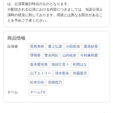
は、公演実施日時点のものとなります。
※配信される公演における内容につきましては、当該公演上
演時の状況に則しております。現状とは異なる部分があるこ
とを予めご了承ください。
商品情報
出演者
荒巻美咲
運上弘菜
小田彩加
栗原紗英
堺萌香
豊永阿紀
山内祐奈
今村麻莉愛
坂本愛玲菜
地頭江音々
松岡はな
山下エミリー
清水梨央
外薗葉月
松本日向
宮崎想乃
チーム
チームTII