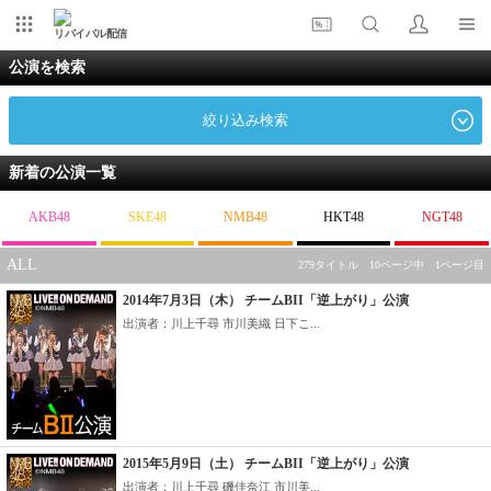
リバイバル配信
公演を検索
絞り込み検索
新着の公演一覧
AKB48
SKE48
NMB48
HKT48
NGT48
ALL
279タイトル 10ページ中 1ページ目
2014年7月3日（木） チームBII「逆上がり」公演
出演者：川上千尋 市川美織 日下こ...
2015年5月9日（土） チームBII「逆上がり」公演
出演者：川上千尋 磯佳奈江 市川美...