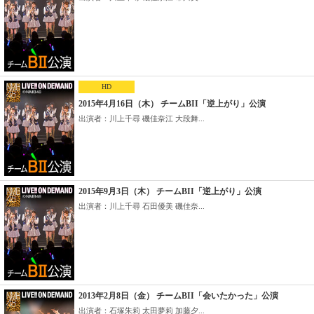
HD
2015年4月16日（木） チームBII「逆上がり」公演
出演者：川上千尋 磯佳奈江 大段舞...
2015年9月3日（木） チームBII「逆上がり」公演
出演者：川上千尋 石田優美 磯佳奈...
2013年2月8日（金） チームBII「会いたかった」公演
出演者：石塚朱莉 太田夢莉 加藤夕...