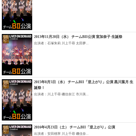
2013年11月20日（水） チームBII公演 室加奈子 生誕祭
出演者：石塚朱莉 川上千尋 太田夢...
2015年8月5日（水） チームBII「逆上がり」公演 黒川葉月 生
誕祭！
出演者：川上千尋 磯佳奈江 市川美...
2016年4月23日（土） チームBII「逆上がり」公演
出演者：安田桃寧 川上千尋 磯佳奈...