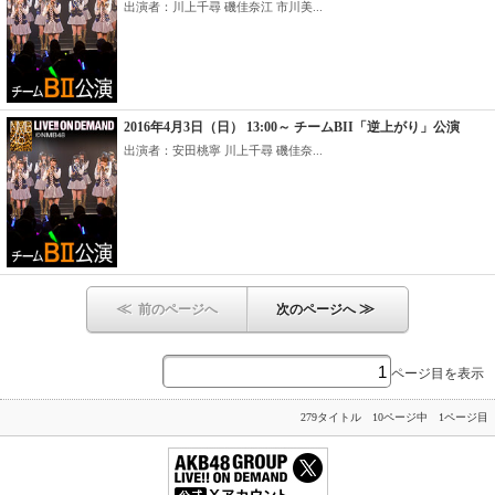
出演者：川上千尋 磯佳奈江 市川美...
2016年4月3日（日） 13:00～ チームBII「逆上がり」公演
出演者：安田桃寧 川上千尋 磯佳奈...
≪
≫
前のページへ
次のページへ
ページ目を表示
279タイトル 10ページ中 1ページ目