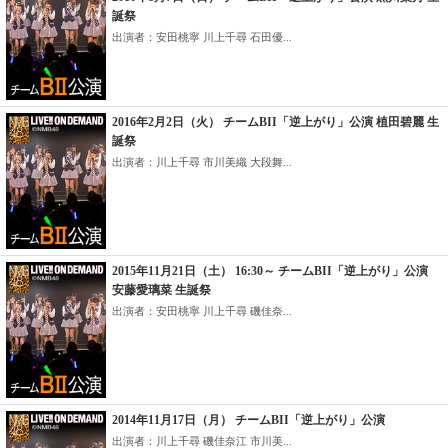
誕祭
出演者：安田桃寧 川上千尋 石田優...
2016年2月2日（火） チームBII「逆上がり」公演 植田碧麗 生
誕祭
出演者：川上千尋 市川美織 大段舞...
2015年11月21日（土） 16:30～ チームBII「逆上がり」公演
安藤愛璃菜 生誕祭
出演者：安田桃寧 川上千尋 磯佳奈...
2014年11月17日（月） チームBII「逆上がり」公演
出演者：川上千尋 磯佳奈江 市川美...