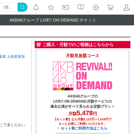
AKB48グループ LIVE!! ON DEMAND チケット
ご購入・月額でのご視聴はこちらから
月額見放題コース
晏菜
上枝恵美加
AKB48グループの
LIVE!! ON DEMAND月額サービスの
過去公演がすべて見られる定額プラン！
5,478
月額
円
【セット割】なら月額3,122円＋1,628円で
もっとお得にご利用いただけます。
ご了承ください。
セット割ご利用方法はこちら