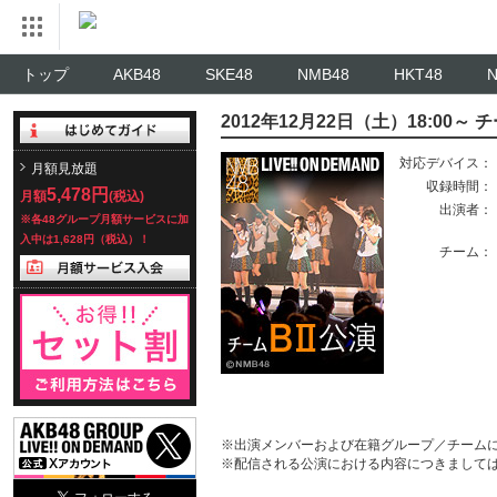
トップ
AKB48
SKE48
NMB48
HKT48
2012年12月22日（土）18:00～ 
対応デバイス：
月額見放題
収録時間：
5,478円
月額
(税込)
出演者：
※各48グループ月額サービスに加
入中は1,628円（税込）！
チーム：
※出演メンバーおよび在籍グループ／チーム
※配信される公演における内容につきまして