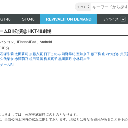
すべて
NGT48
STU48
REVIVAL!! ON DEMAND
デバイス
チームBII公演@HKT48劇場
パソコン
、
iPhone/iPad
、
Android
101分
石塚朱莉
太田夢莉
加藤夕夏
日下このみ
河野早紀
室加奈子
薮下柊
山内つばさ
井尻
久代梨奈
赤澤萌乃
植田碧麗
梅原真子
黒川葉月
小林莉加子
チームBII
につきましては、公演実施日時点のものとなります。
は、当該公演上演時の状況に則しております。現状とは異なる部分があることを予め