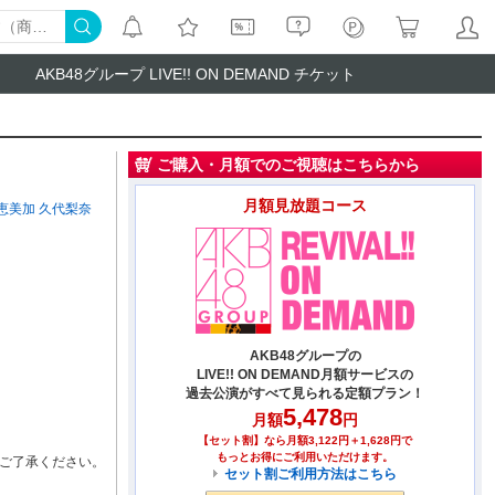
AKB48グループ LIVE!! ON DEMAND チケット
ご購入・月額でのご視聴はこちらから
月額見放題コース
恵美加
久代梨奈
AKB48グループの
LIVE!! ON DEMAND月額サービスの
過去公演がすべて見られる定額プラン！
5,478
月額
円
【セット割】なら月額3,122円＋1,628円で
もっとお得にご利用いただけます。
ご了承ください。
セット割ご利用方法はこちら