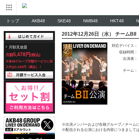
トップ
AKB48
SKE48
NMB48
HKT48
2012年12月26日（水） チームB
対応デバイス：
月額見放題
収録時間：
5,478円
月額
(税込)
出演者：
※各48グループ月額サービスに加
入中は1,628円（税込）！
チーム：
※出演メンバーおよび在籍グループ／チーム
※配信される公演における内容につきまして