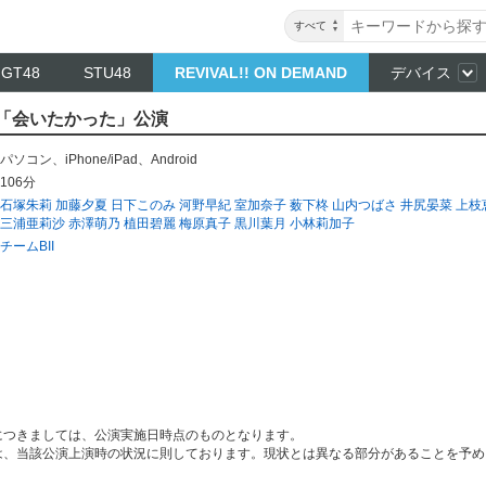
すべて
NGT48
STU48
REVIVAL!! ON DEMAND
デバイス
II 「会いたかった」公演
パソコン
、
iPhone/iPad
、
Android
106分
石塚朱莉
加藤夕夏
日下このみ
河野早紀
室加奈子
薮下柊
山内つばさ
井尻晏菜
上枝
三浦亜莉沙
赤澤萌乃
植田碧麗
梅原真子
黒川葉月
小林莉加子
チームBII
につきましては、公演実施日時点のものとなります。
は、当該公演上演時の状況に則しております。現状とは異なる部分があることを予め