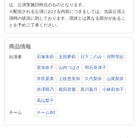
は、公演実施日時点のものとなります。
※配信される公演における内容につきましては、当該公演上
演時の状況に則しております。現状とは異なる部分があるこ
とを予めご了承ください。
商品情報
出演者
石塚朱莉
太田夢莉
日下このみ
河野早紀
室加奈子
山内つばさ
明石奈津子
井尻晏菜
上枝恵美加
久代梨奈
山尾梨奈
赤澤萌乃
植田碧麗
黒川葉月
小林莉加子
高山梨子
チーム
チームBII