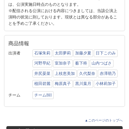
は、公演実施日時点のものとなります。
※配信される公演における内容につきましては、当該公演上
演時の状況に則しております。現状とは異なる部分があるこ
とを予めご了承ください。
商品情報
出演者
石塚朱莉
太田夢莉
加藤夕夏
日下このみ
河野早紀
室加奈子
薮下柊
山内つばさ
井尻晏菜
上枝恵美加
久代梨奈
赤澤萌乃
植田碧麗
梅原真子
黒川葉月
小林莉加子
チーム
チームBII
▲このページのトップへ