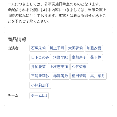
ームにつきましては、公演実施日時点のものとなります。
※配信される公演における内容につきましては、当該公演上
演時の状況に則しております。現状とは異なる部分があるこ
とを予めご了承ください。
商品情報
出演者
石塚朱莉
川上千尋
太田夢莉
加藤夕夏
日下このみ
河野早紀
室加奈子
薮下柊
井尻晏菜
上枝恵美加
久代梨奈
三浦亜莉沙
赤澤萌乃
植田碧麗
黒川葉月
小林莉加子
チーム
チームBII