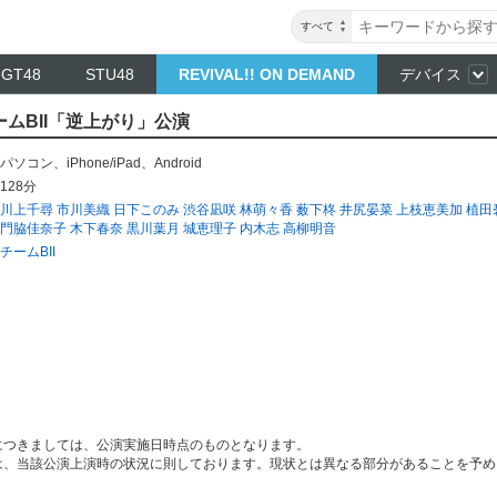
すべて
NGT48
STU48
REVIVAL!! ON DEMAND
デバイス
 チームBII「逆上がり」公演
パソコン
、
iPhone/iPad
、
Android
128分
川上千尋
市川美織
日下このみ
渋谷凪咲
林萌々香
薮下柊
井尻晏菜
上枝恵美加
植田
門脇佳奈子
木下春奈
黒川葉月
城恵理子
内木志
高柳明音
チームBII
につきましては、公演実施日時点のものとなります。
は、当該公演上演時の状況に則しております。現状とは異なる部分があることを予め