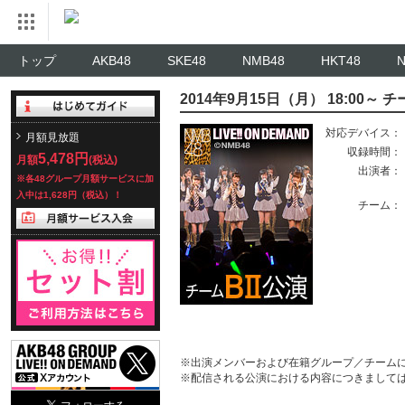
トップ
AKB48
SKE48
NMB48
HKT48
2014年9月15日（月） 18:00～
対応デバイス：
月額見放題
収録時間：
5,478円
月額
(税込)
出演者：
※各48グループ月額サービスに加
入中は1,628円（税込）！
チーム：
※出演メンバーおよび在籍グループ／チーム
※配信される公演における内容につきまして