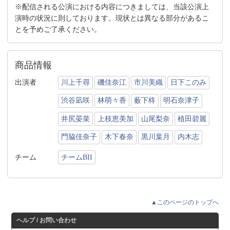
※配信される公演における内容につきましては、当該公演上
演時の状況に則しております。現状とは異なる部分があるこ
とを予めご了承ください。
商品情報
出演者
川上千尋
磯佳奈江
市川美織
日下このみ
渋谷凪咲
林萌々香
薮下柊
明石奈津子
井尻晏菜
上枝恵美加
山尾梨奈
植田碧麗
門脇佳奈子
木下春奈
黒川葉月
内木志
チーム
チームBII
▲このページのトップへ
ヘルプ / お問い合わせ