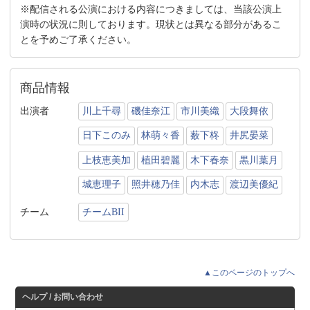
※配信される公演における内容につきましては、当該公演上
演時の状況に則しております。現状とは異なる部分があるこ
とを予めご了承ください。
商品情報
出演者
川上千尋
磯佳奈江
市川美織
大段舞依
日下このみ
林萌々香
薮下柊
井尻晏菜
上枝恵美加
植田碧麗
木下春奈
黒川葉月
城恵理子
照井穂乃佳
内木志
渡辺美優紀
チーム
チームBII
▲このページのトップへ
ヘルプ / お問い合わせ