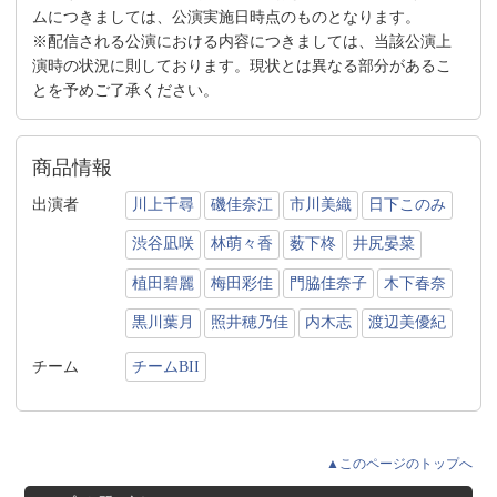
ムにつきましては、公演実施日時点のものとなります。
※配信される公演における内容につきましては、当該公演上
演時の状況に則しております。現状とは異なる部分があるこ
とを予めご了承ください。
商品情報
出演者
川上千尋
磯佳奈江
市川美織
日下このみ
渋谷凪咲
林萌々香
薮下柊
井尻晏菜
植田碧麗
梅田彩佳
門脇佳奈子
木下春奈
黒川葉月
照井穂乃佳
内木志
渡辺美優紀
チーム
チームBII
▲このページのトップへ